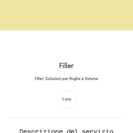
Filler
Filler: Soluzioni per Rughe e Volume
1 ora
1
o
r
Descrizione del servizio