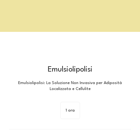
Emulsiolipolisi
Emulsiolipolisi: La Soluzione Non Invasiva per Adiposità
Localizzata e Cellulite
1 ora
1
o
r